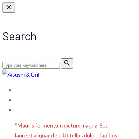
close
Search
search
HOME
MENU
CONTACT US
“Mauris fermentum dictum magna. Sed
laoreet aliquam leo. Ut tellus dolor, dapibus