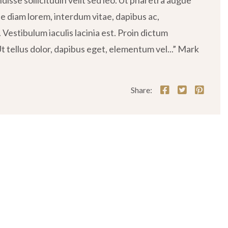
isse sollicitudin velit sed leo. Ut pharetra augue
ue diam lorem, interdum vitae, dapibus ac,
Vestibulum iaculis lacinia est. Proin dictum
tellus dolor, dapibus eget, elementum vel...” Mark
Share: