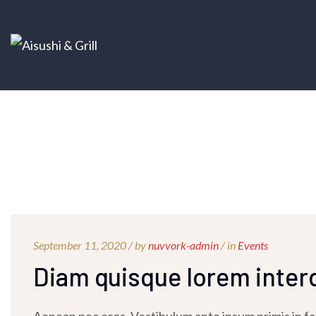
September 11, 2020 /
by
nuvvork-admin
/ in
Events
Diam quisque lorem inte