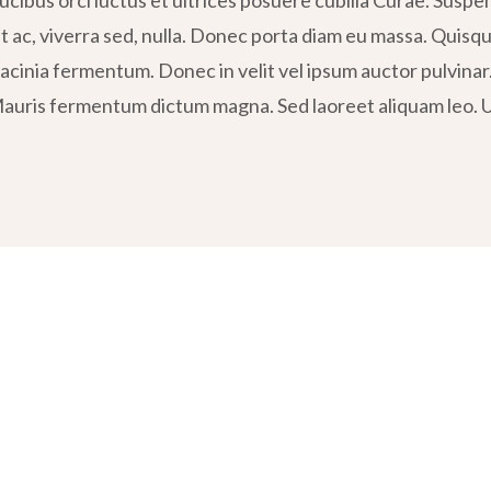
ibus orci luctus et ultrices posuere cubilia Curae. Suspend
nt ac, viverra sed, nulla. Donec porta diam eu massa. Quisq
acinia fermentum. Donec in velit vel ipsum auctor pulvinar. 
uris fermentum dictum magna. Sed laoreet aliquam leo. Ut 