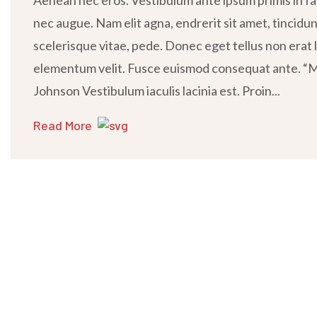
Aenean nec eros. Vestibulum ante ipsum primis in fauc
nec augue. Nam elit agna, endrerit sit amet, tincidu
scelerisque vitae, pede. Donec eget tellus non erat l
elementum velit. Fusce euismod consequat ante. “Ma
Johnson Vestibulum iaculis lacinia est. Proin...
Read More