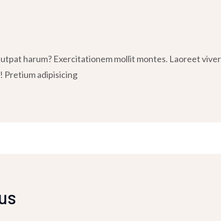
m
tpat harum? Exercitationem mollit montes. Laoreet viverra
! Pretium adipisicing
bus