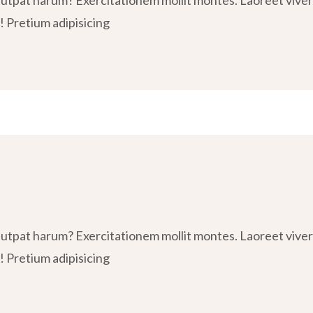
tpat harum? Exercitationem mollit montes. Laoreet viverra
! Pretium adipisicing
tpat harum? Exercitationem mollit montes. Laoreet viverra
! Pretium adipisicing