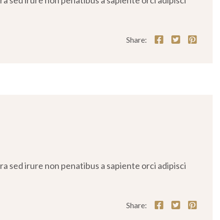
 sed irure non penatibus a sapiente orci adipisci
Share:
 sed irure non penatibus a sapiente orci adipisci
Share: