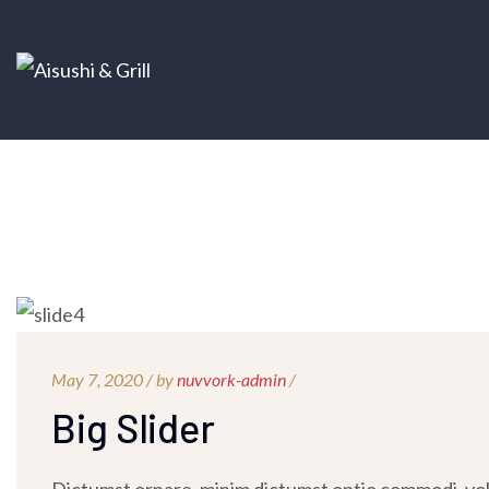
May 7, 2020 /
by
nuvvork-admin
/
Big Slider