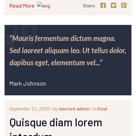
Read More
Share:
“Mauris fermentum dictum magna.
Sed laoreet aliquam leo. Ut tellus dolor,
dapibus eget, elementum vel...”
Mark Johnson
September 11, 2020 /
by
nuvvork-admin
/ in
Food
Quisque diam lorem