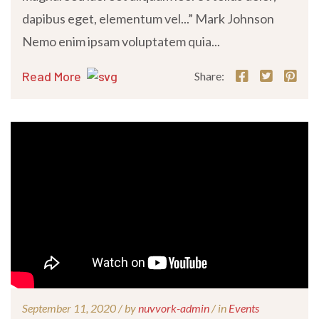
dapibus eget, elementum vel...” Mark Johnson
Nemo enim ipsam voluptatem quia...
Read More
Share:
September 11, 2020 /
by
nuvvork-admin
/ in
Events