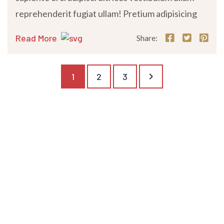
reprehenderit fugiat ullam! Pretium adipisicing
Read More
Share:
keyboard_arrow_right
1
2
3